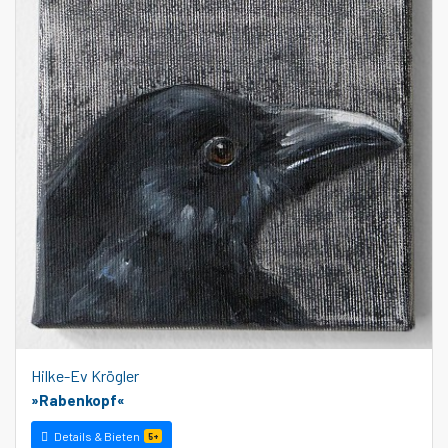
Hilke-Ev Krögler
»Rabenkopf«
Details & Bieten
5+