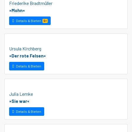
Friederike Bradtmüller
»Mohn«
Details & Bieten
5+
Ursula Kirchberg
»Der rote Felsen«
Details & Bieten
Julia Lemke
»Sie war«
Details & Bieten