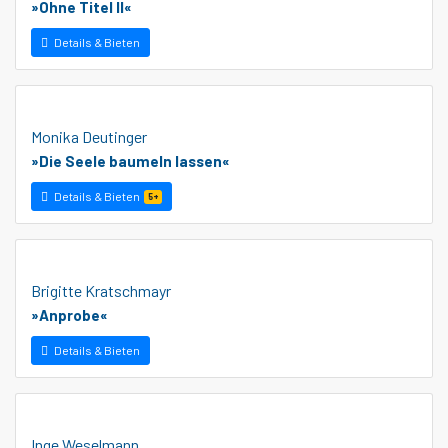
»Ohne Titel II«
Details & Bieten
Monika Deutinger
»Die Seele baumeln lassen«
Details & Bieten
5+
Brigitte Kratschmayr
»Anprobe«
Details & Bieten
Inge Weselmann