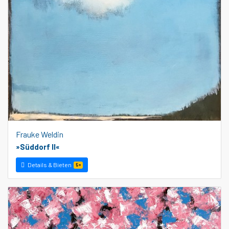
Frauke Weldin
»Süddorf II«
Details & Bieten
5+