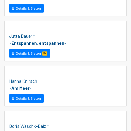
Details & Bieten
Jutta Bauer †
»Entspannen, entspannen«
Details & Bieten
5+
Hanna Knirsch
»Am Meer«
Details & Bieten
Doris Waschk-Balz †