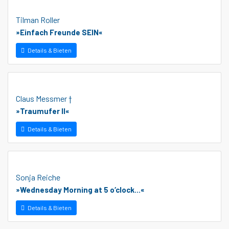
Tilman Roller
»Einfach Freunde SEIN«
Details & Bieten
Claus Messmer †
»Traumufer II«
Details & Bieten
Sonja Reiche
»Wednesday Morning at 5 o‘clock...«
Details & Bieten