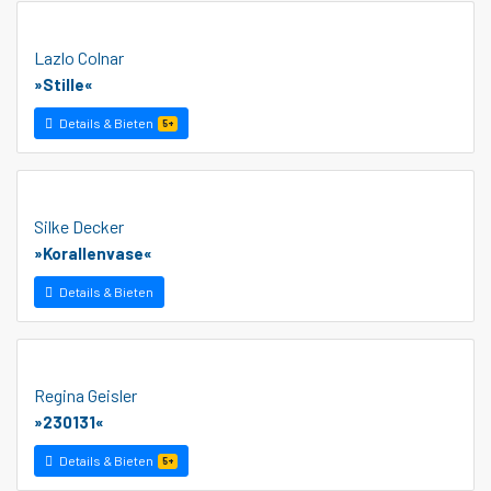
Lazlo Colnar
»Stille«
Details & Bieten
5+
Silke Decker
»Korallenvase«
Details & Bieten
Regina Geisler
»230131«
Details & Bieten
5+