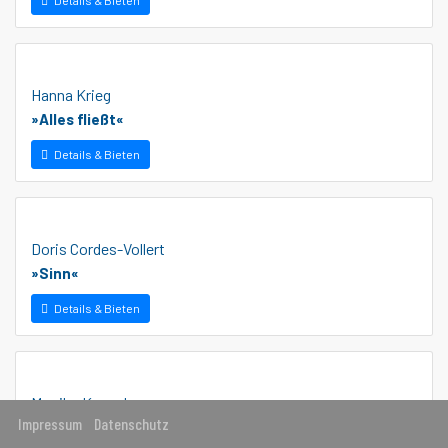
Details & Bieten
Hanna Krieg
»Alles fließt«
Details & Bieten
Doris Cordes-Vollert
»Sinn«
Details & Bieten
Monika Knaack
Impressum
Datenschutz
»Das weiße Kleid«