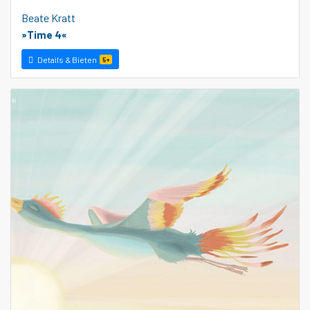
Beate Kratt
»Time 4«
Details & Bieten
5+