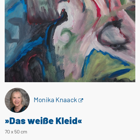
Monika Knaack
»Das weiße Kleid«
70 x 50 cm